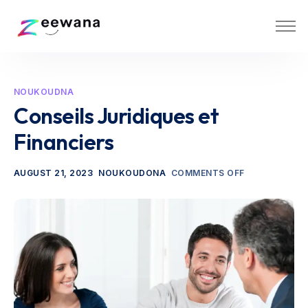
Home
Zeewana Clubs
NOUKOUDNA
About Us
Conseils Juridiques et
Contact Us
Financiers
AUGUST 21, 2023
NOUKOUDONA
COMMENTS OFF